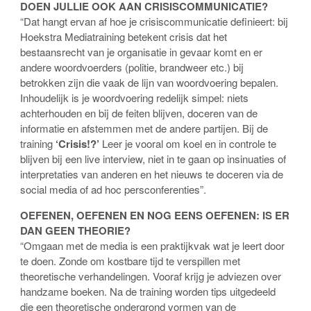
DOEN JULLIE OOK AAN CRISISCOMMUNICATIE?
“Dat hangt ervan af hoe je crisiscommunicatie definieert: bij
Hoekstra Mediatraining betekent crisis dat het
bestaansrecht van je organisatie in gevaar komt en er
andere woordvoerders (politie, brandweer etc.) bij
betrokken zijn die vaak de lijn van woordvoering bepalen.
Inhoudelijk is je woordvoering redelijk simpel: niets
achterhouden en bij de feiten blijven, doceren van de
informatie en afstemmen met de andere partijen. Bij de
training
‘Crisis!?’
Leer je vooral om koel en in controle te
blijven bij een live interview, niet in te gaan op insinuaties of
interpretaties van anderen en het nieuws te doceren via de
social media of ad hoc persconferenties”.
OEFENEN, OEFENEN EN NOG EENS OEFENEN: IS ER
DAN GEEN THEORIE?
“Omgaan met de media is een praktijkvak wat je leert door
te doen. Zonde om kostbare tijd te verspillen met
theoretische verhandelingen. Vooraf krijg je adviezen over
handzame boeken. Na de training worden tips uitgedeeld
die een theoretische ondergrond vormen van de