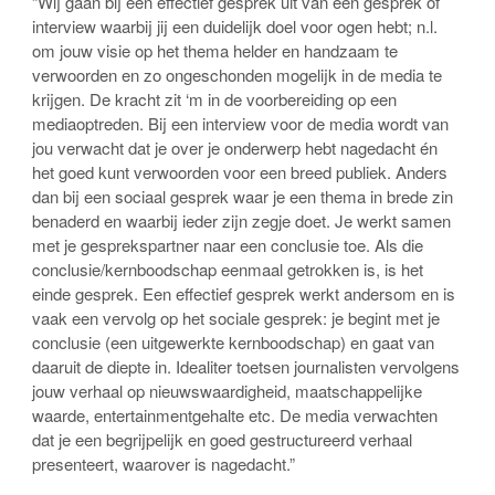
“Wij gaan bij een effectief gesprek uit van een gesprek of
interview waarbij jij een duidelijk doel voor ogen hebt; n.l.
om jouw visie op het thema helder en handzaam te
verwoorden en zo ongeschonden mogelijk in de media te
krijgen. De kracht zit ‘m in de voorbereiding op een
mediaoptreden. Bij een interview voor de media wordt van
jou verwacht dat je over je onderwerp hebt nagedacht én
het goed kunt verwoorden voor een breed publiek. Anders
dan bij een sociaal gesprek waar je een thema in brede zin
benaderd en waarbij ieder zijn zegje doet. Je werkt samen
met je gesprekspartner naar een conclusie toe. Als die
conclusie/kernboodschap eenmaal getrokken is, is het
einde gesprek. Een effectief gesprek werkt andersom en is
vaak een vervolg op het sociale gesprek: je begint met je
conclusie (een uitgewerkte kernboodschap) en gaat van
daaruit de diepte in. Idealiter toetsen journalisten vervolgens
jouw verhaal op nieuwswaardigheid, maatschappelijke
waarde, entertainmentgehalte etc. De media verwachten
dat je een begrijpelijk en goed gestructureerd verhaal
presenteert, waarover is nagedacht.”