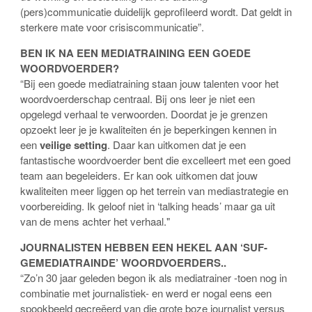
(pers)communicatie duidelijk geprofileerd wordt. Dat geldt in
sterkere mate voor crisiscommunicatie”.
BEN IK NA EEN MEDIATRAINING EEN GOEDE
WOORDVOERDER?
“Bij een goede mediatraining staan jouw talenten voor het
woordvoerderschap centraal. Bij ons leer je niet een
opgelegd verhaal te verwoorden. Doordat je je grenzen
opzoekt leer je je kwaliteiten én je beperkingen kennen in
een
veilige setting
. Daar kan uitkomen dat je een
fantastische woordvoerder bent die excelleert met een goed
team aan begeleiders. Er kan ook uitkomen dat jouw
kwaliteiten meer liggen op het terrein van mediastrategie en
voorbereiding. Ik geloof niet in ‘talking heads’ maar ga uit
van de mens achter het verhaal."
JOURNALISTEN HEBBEN EEN HEKEL AAN ‘SUF-
GEMEDIATRAINDE’ WOORDVOERDERS..
“Zo’n 30 jaar geleden begon ik als mediatrainer -toen nog in
combinatie met journalistiek- en werd er nogal eens een
spookbeeld gecreëerd van die grote boze journalist versus