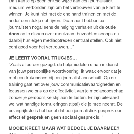
Dan kan je op geen enkele wijze aan een journalistiek
medium verbonden zijn om het vertrouwen van je klant te
winnen. Je kunt niet met de ene hand trainen en met de
ander een stukje schrijven. Daarnaast hebben ex-
journalisten nogal eens de neiging verhalen uit
de oude
doos
op te dissen over moeizaam bevochten scoops en
daarbij hun eigen mediaoptreden centraal stellen. Ook niet
echt goed voor het vertrouwen…”
JE LEERT VOORAL TRUCJES…
“Zoals al eerder gezegd: de hulpmiddelen staan in dienst
van jouw persoonlijke woordvoering. Ik waak ervoor dat je
met een trukendoos bij een journalist aanschuift. Op de
training gaat het over jouw communicatievaardigheden en
focussen we ons op de effectiviteit van je mediaboodschap
zonder je persoonlijke stijl aan te tasten. Er zijn uiteraard
wel wat handige formuleringen (tips!) die je mee neemt. De
belangrijkste is het besef dat een journalistiek gesprek een
effectief gesprek en geen sociaal gesprek
is. “
MOOIE KREET MAAR WAT BEDOEL JE DAARMEE?