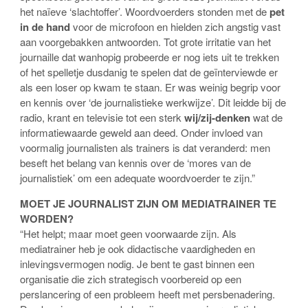
het naïeve ‘slachtoffer’. Woordvoerders stonden met de
pet
in de hand
voor de microfoon en hielden zich angstig vast
aan voorgebakken antwoorden. Tot grote irritatie van het
journaille dat wanhopig probeerde er nog iets uit te trekken
of het spelletje dusdanig te spelen dat de geïnterviewde er
als een loser op kwam te staan. Er was weinig begrip voor
en kennis over ‘de journalistieke werkwijze’. Dit leidde bij de
radio, krant en televisie tot een sterk
wij/zij-denken
wat de
informatiewaarde geweld aan deed. Onder invloed van
voormalig journalisten als trainers is dat veranderd: men
beseft het belang van kennis over de ‘mores van de
journalistiek’ om een adequate woordvoerder te zijn.”
MOET JE JOURNALIST ZIJN OM MEDIATRAINER TE
WORDEN?
“Het helpt; maar moet geen voorwaarde zijn. Als
mediatrainer heb je ook didactische vaardigheden en
inlevingsvermogen nodig. Je bent te gast binnen een
organisatie die zich strategisch voorbereid op een
perslancering of een probleem heeft met persbenadering.