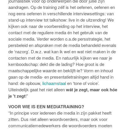
journalistiek voor op onderwerpen die door jullie zijn
aandragen. Op de training zélf is het oefenen, oefenen en
nog eens oefenen in verschillende interviewsettings: van
stand-up interview tot talkshow: live in de uitzending! We
kijken ook naar de voorbereiding op het interview, het
contact met de reguliere media én het gebruik van de
sociale media. Verder worden o.a.de persstrategie, het
persbeleid en afspraken met de media behandeld evenals
de ‘nazorg’. D.w.z. wat kan ik wel en wat niet maken in de
contacten met de media. En natuurlijk kijken we naar je
kernboodschap: dekt die de lading? Hoe groot is de
maatschappelijke waarde en beklijft-ie? Vorm en inhoud
gaan op de media- en presentatietrainingen altijd hand in
hand: de opbouw,
lichaamstaal
en ‘tone of voice’.
Uiteindelijk gaat het niet alleen
wát je zegt, maar ook hóe
je 't zegt
!”
VOOR WIE IS EEN MEDIATRAINING?
“In principe voor iedereen die media in zijn pakket heeft
zitten. Dus niet alleen woordvoerders, maar ook voor
communicatiemedewerkers die woordvoerders moeten