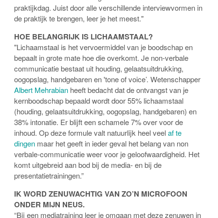
praktijkdag. Juist door alle verschillende interviewvormen in
de praktijk te brengen, leer je het meest."
HOE BELANGRIJK IS LICHAAMSTAAL?
"Lichaamstaal is het vervoermiddel van je boodschap en
bepaalt in grote mate hoe die overkomt. Je non-verbale
communicatie bestaat uit houding, gelaatsuitdrukking,
oogopslag, handgebaren en 'tone of voice’. Wetenschapper
Albert Mehrabian
heeft bedacht dat de ontvangst van je
kernboodschap bepaald wordt door 55% lichaamstaal
(houding, gelaatsuitdrukking, oogopslag, handgebaren) en
38% intonatie. Er blijft een schamele 7% over voor de
inhoud. Op deze formule valt natuurlijk heel veel
af te
dingen
maar het geeft in ieder geval het belang van non
verbale-communicatie weer voor je geloofwaardigheid. Het
komt uitgebreid aan bod bij de media- en bij de
presentatietrainingen.”
IK WORD ZENUWACHTIG VAN ZO’N MICROFOON
ONDER MIJN NEUS.
“Bij een mediatraining leer je omgaan met deze zenuwen in