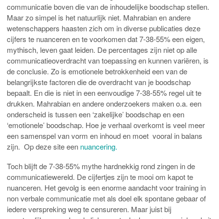
communicatie boven die van de inhoudelijke boodschap stellen.
Maar zo simpel is het natuurlijk niet. Mahrabian en andere
wetenschappers haasten zich om in diverse publicaties deze
cijfers te nuanceren en te voorkomen dat 7-38-55% een eigen,
mythisch, leven gaat leiden. De percentages zijn niet op alle
communicatieoverdracht van toepassing en kunnen variëren, is
de conclusie. Zo is emotionele betrokkenheid een van de
belangrijkste factoren die de overdracht van je boodschap
bepaalt. En die is niet in een eenvoudige 7-38-55% regel uit te
drukken. Mahrabian en andere onderzoekers maken o.a. een
onderscheid is tussen een ‘zakelijke’ boodschap en een
‘emotionele’ boodschap. Hoe je verhaal overkomt is veel meer
een samenspel van vorm en inhoud en moet vooral in balans
zijn. Op deze site een
nuancering.
Toch blijft de 7-38-55% mythe hardnekkig rond zingen in de
communicatiewereld. De cijfertjes zijn te mooi om kapot te
nuanceren. Het gevolg is een enorme aandacht voor training in
non verbale communicatie met als doel elk spontane gebaar of
iedere verspreking weg te censureren. Maar juist bij