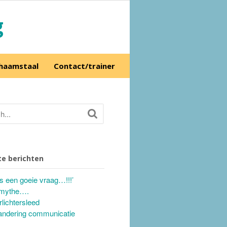
g
chaamstaal
Contact/trainer
e berichten
’s een goeie vraag…!!!’
mythe….
rlichtersleed
andering communicatie