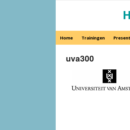
H
Home
Trainingen
Present
uva300