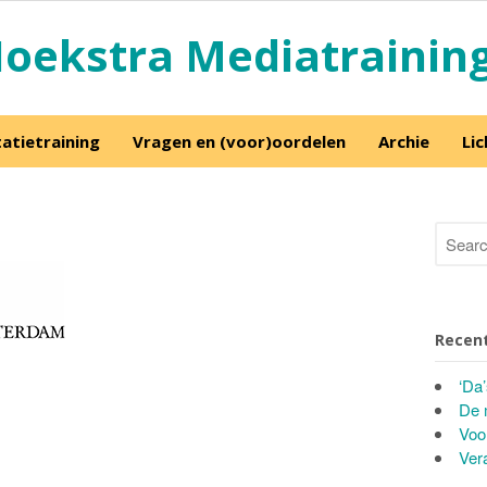
oekstra Mediatrainin
atietraining
Vragen en (voor)oordelen
Archie
Li
Recent
‘Da
De 
Voo
Ver