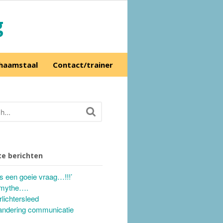
g
chaamstaal
Contact/trainer
e berichten
’s een goeie vraag…!!!’
mythe….
rlichtersleed
andering communicatie