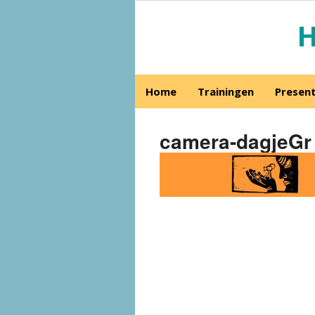
H
Home
Trainingen
Present
camera-dagjeGr