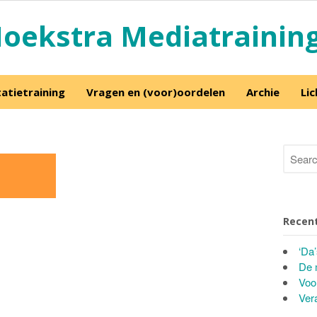
oekstra Mediatrainin
atietraining
Vragen en (voor)oordelen
Archie
Li
Recent
‘Da
De 
Voo
Ver